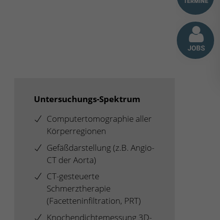
Untersuchungs-Spektrum
Computertomographie aller
Körperregionen
Gefäßdarstellung (z.B. Angio-
CT der Aorta)
CT-gesteuerte
Schmerztherapie
(Facetteninfiltration, PRT)
Knochendichtemessung 3D-